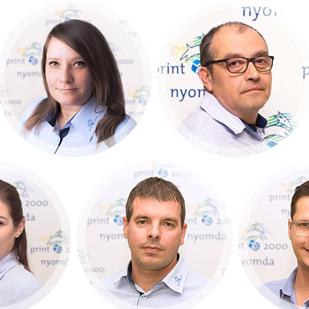
Bors Anett
Faragó Tamás
Digitális Stúdió vezető
kereskedelmi
ügyintéző
+36 30 965 66 58
+36 30 713 1280
Szilvia
Hegyi Csaba
Solté
őkészítő
Gyártás-előkészítő
Kere
kép
5 35 57
+36 30 681 55 06
+36 20