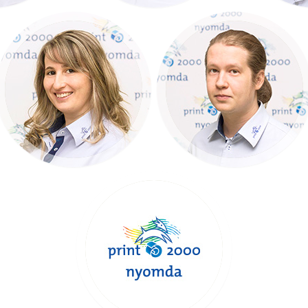
Alberti Tünde
Timár Mihály
Kiadvány- és
DTP operátor
képszerkesztő
+36 30 488 63 62
+36 30 975 0833
Print 2000
Nyomda Kft.
6000 Kecskemét,
Nyomda u 8.