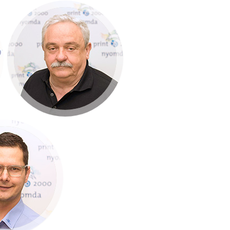
Kovács Miklós
Festékkonyha vezető
+36 30 303 56 91
sz László
skedelmi
viselő
 319 69 96