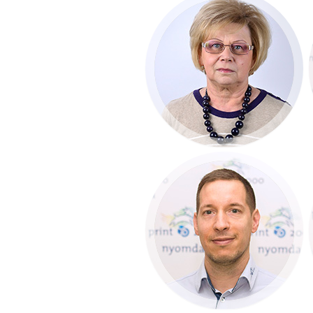
Kovács Andrásné
Ildikó
Gazdasági vezető
+36 30 985 03 70
Kállai Zoltán
Minőség- és
környezetirányítási
vezető
+36 30 336 90 70