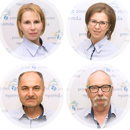
Szentesiné Kovács
Soltész-Kovács
Andrea
Emese
Kereskedelmi
HR manager
igazgató
+36 30 689 72 18
+36 30 299 85 23
Szentkirályi Gábor
Kerekes Sándor
Termelésvezető
Kötészeti és
Logisztikai vezető
+36 30 968 95 50
+36 30 218 20 14