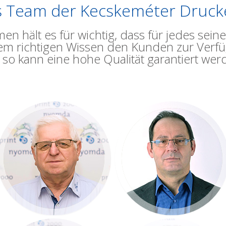
 Team der Kecskeméter Druck
n hält es für wichtig, dass für jedes seine
m richtigen Wissen den Kunden zur Verfü
 so kann eine hohe Qualität garantiert wer
Kovács András
Szakálas Tibor
Ügyvezető igazgató
Ügyvezető igazgató
+36 30 955 28 11
+36 30 945 38 12