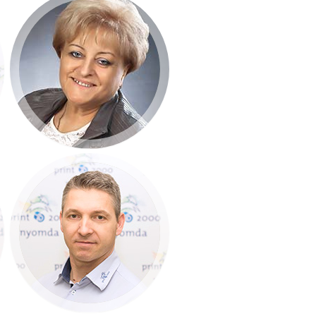
Szalainé Sima
Erzsébet
Főkönyvelő
+36 30 299 5377
Mészáros Roland
Pre-press vezető
+36 30 218 20 13