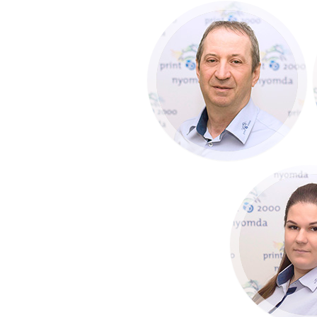
Auffenberg Attila
Informatikus
+36 30 239 11 72
Szigeti 
Gyártás-el
+36 30 69